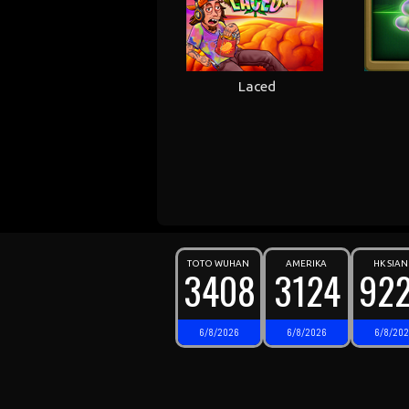
Laced
TOTO WUHAN
AMERIKA
HK SIA
3408
3124
92
6/8/2026
6/8/2026
6/8/20