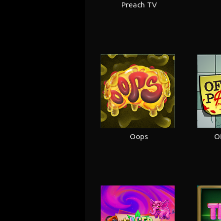
Preach TV
Oops
O