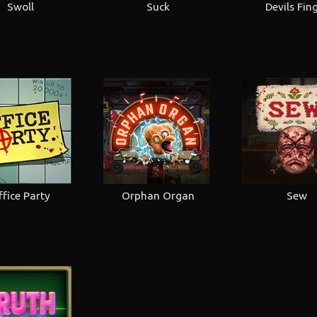
Swoll
Suck
Devils Fin
ffice Party
Orphan Organ
Sew