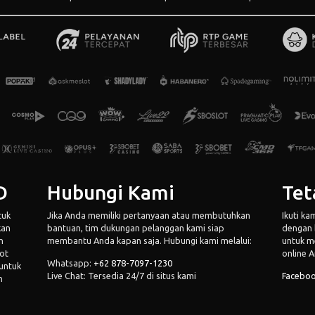
D
Hubungi Kami
Tet
tuk
Jika Anda memiliki pertanyaan atau membutuhkan
Ikuti ka
kan
bantuan, tim dukungan pelanggan kami siap
dengan b
n
membantu Anda kapan saja. Hubungi kami melalui:
untuk m
ot
online A
Whatsapp:
+62 878-7097-1230
 untuk
Live Chat: Tersedia 24/7 di situs kami
Facebo
n