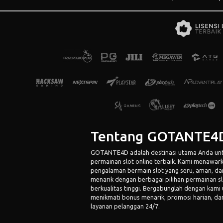
Tentang GOTANTE4
GOTANTE4D adalah destinasi utama Anda un
permainan slot online terbaik. Kami menawar
pengalaman bermain slot yang seru, aman, da
menarik dengan berbagai pilihan permainan sl
berkualitas tinggi. Bergabunglah dengan kami
menikmati bonus menarik, promosi harian, da
layanan pelanggan 24/7.