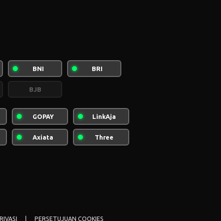
BNI
BRI
BJB
GOPAY
LinkAja
Axiata
Three
RIVASI
|
PERSETUJUAN COOKIES