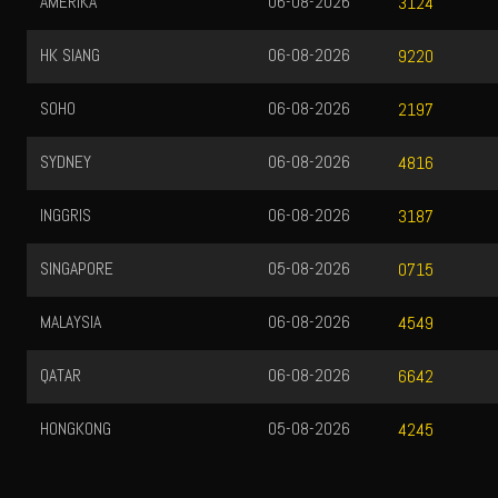
AMERIKA
06-08-2026
3124
HK SIANG
06-08-2026
9220
SOHO
06-08-2026
2197
SYDNEY
06-08-2026
4816
INGGRIS
06-08-2026
3187
SINGAPORE
05-08-2026
0715
MALAYSIA
06-08-2026
4549
QATAR
06-08-2026
6642
HONGKONG
05-08-2026
4245