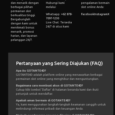
dan menarik dengan
Hubungi kami
pengalaman bermain
berbagai pilihan
melalui:
slot online Anda:
permainan slot
Whatsapp:
+62 878-
Facebook
Instagram
X
berkualitas tinggi.
7097-1230
Bergabunglah
Live Chat: Tersedia
dengan kami untuk
24/7 di situs kami
menikmati bonus
menarik, promosi
harian, dan layanan
pelanggan 24/7.
Pertanyaan yang Sering Diajukan (FAQ)
Apa itu GOTANTE4D?
GOTANTE4D adalah platform online yang menawarkan berbagai
permainan slot online yang menghibur dan menguntungkan.
Bagaimana cara membuat akun di GOTANTE4D?
Cukup klik tombol 'Daftar' di halaman beranda kami dan ikuti
petunjuk untuk mendaftar.
Apakah aman bermain di GOTANTE4D?
Ya, kami menggunakan langkah-langkah keamanan canggih untuk
melindungi informasi pribadi dan keuangan Anda.