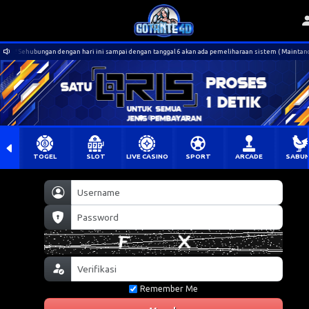
a! Sehubungan dengan hari ini sampai dengan tanggal 6 akan ada pemeliharaan sistem ( Maintance )
TOGEL
SLOT
LIVE CASINO
SPORT
ARCADE
SABU
Remember Me