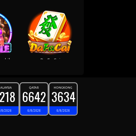
mobile
Da Fa Cai
ALAYSIA
QATAR
HONGKONG
218
6642
3634
/8/2026
6/8/2026
6/8/2026
Bag
Crazy Crazy