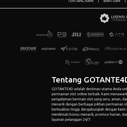
TENTANG KAMI
|
BANTUAN
|
Night City
Mi
Tentang GOTANTE4
GOTANTE4D adalah destinasi utama Anda un
permainan slot online terbaik. Kami menawar
pengalaman bermain slot yang seru, aman, da
menarik dengan berbagai pilihan permainan sl
Double Happiness
Swee
berkualitas tinggi. Bergabunglah dengan kami
menikmati bonus menarik, promosi harian, da
layanan pelanggan 24/7.