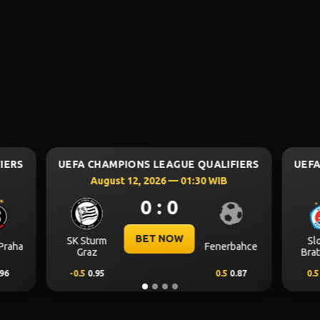
Top Ace 2
Top Ace
Crazy Craz
IERS
E-FOOTBALL F24 INTERNATIONAL
E-FO
FRIENDLY
August 7, 2026 — 20:45 WIB
1 : 0
Saint-
e-C
oise
BET NOW
e-France
e-Germany
1.00
-0.
ah Master 2
Mahjong Wilds
Disco Pig
0.25
0.52
-0.25
-0.76