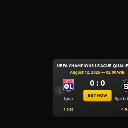
Watah Master Turbo
UEFA CHAMPIONS LEAGUE QUALIF
August 11, 2026 — 22:59 WIB
0 : 0
Previous
BET NOW
Union 
Bodo Glimt
Gill
0.75
0.82
-0.75
Crazy Crazy 3
Wat