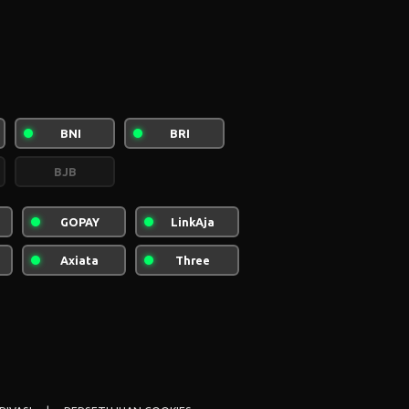
BNI
BRI
ight
Black Wukong
BJB
GOPAY
LinkAja
Axiata
Three
House
Myeong Ryang