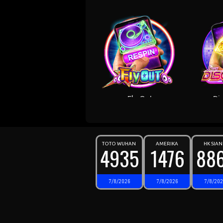
Fly Out
Di
TOTO WUHAN
AMERIKA
HK SIA
4935
1476
88
7/8/2026
7/8/2026
7/8/20
Fa Cai Shen 2
Mo