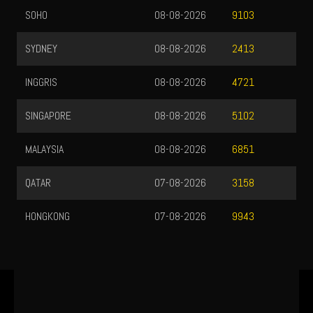
SOHO
08-08-2026
9103
SYDNEY
08-08-2026
2413
INGGRIS
08-08-2026
4721
SINGAPORE
08-08-2026
5102
MALAYSIA
08-08-2026
6851
QATAR
07-08-2026
3158
HONGKONG
07-08-2026
9943