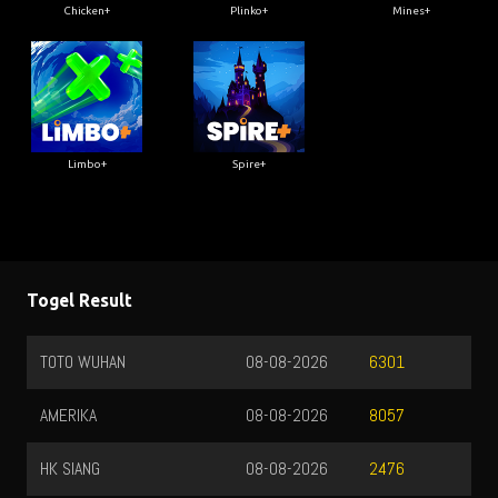
Chicken+
Plinko+
Mines+
Limbo+
Spire+
Togel Result
TOTO WUHAN
08-08-2026
6301
AMERIKA
08-08-2026
8057
HK SIANG
08-08-2026
2476