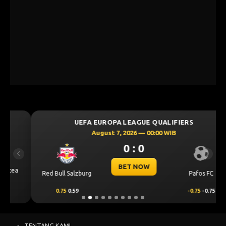
UEFA EUROPA LEAGUE QUALIFIERS
August 7, 2026 — 00:00 WIB
0 : 0
Previous
Next