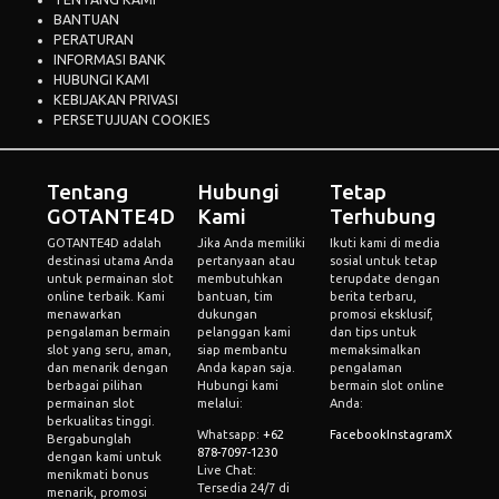
BET NOW
Red Bull Salzburg
Pafos FC
0.75
0.59
-0.75
-0.75
TENTANG KAMI
BANTUAN
PERATURAN
INFORMASI BANK
HUBUNGI KAMI
KEBIJAKAN PRIVASI
PERSETUJUAN COOKIES
Tentang
Hubungi
Tetap
GOTANTE4D
Kami
Terhubung
GOTANTE4D adalah
Jika Anda memiliki
Ikuti kami di media
destinasi utama Anda
pertanyaan atau
sosial untuk tetap
untuk permainan slot
membutuhkan
terupdate dengan
online terbaik. Kami
bantuan, tim
berita terbaru,
menawarkan
dukungan
promosi eksklusif,
pengalaman bermain
pelanggan kami
dan tips untuk