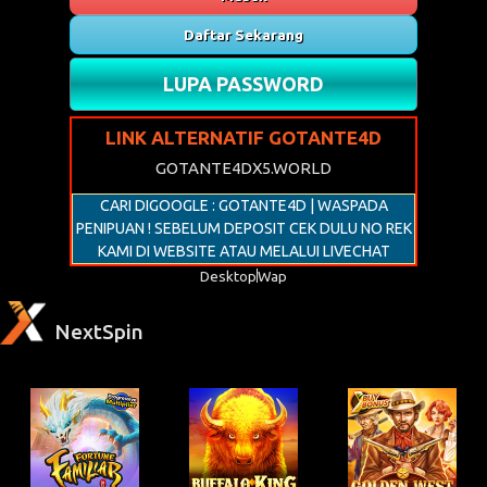
Remember Me
Masuk
Daftar Sekarang
LUPA PASSWORD
LINK ALTERNATIF GOTANTE4D
GOTANTE4DX5.WORLD
CARI DIGOOGLE : GOTANTE4D | WASPADA
PENIPUAN ! SEBELUM DEPOSIT CEK DULU NO REK
KAMI DI WEBSITE ATAU MELALUI LIVECHAT
Desktop
Wap
NextSpin