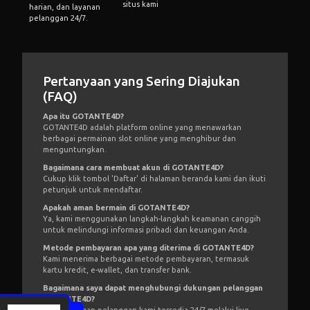
slot yang seru, aman,
siap membantu
memaksimalkan
dan menarik dengan
Anda kapan saja.
pengalaman
berbagai pilihan
Hubungi kami
bermain slot online
permainan slot
melalui:
Anda:
berkualitas tinggi.
Whatsapp:
+62
Facebook
Instagram
X
Bergabunglah
878-7097-1230
dengan kami untuk
Live Chat:
menikmati bonus
Tersedia 24/7 di
menarik, promosi
situs kami
harian, dan layanan
pelanggan 24/7.
Pertanyaan yang Sering Diajukan
(FAQ)
Apa itu GOTANTE4D?
GOTANTE4D adalah platform online yang menawarkan
berbagai permainan slot online yang menghibur dan
menguntungkan.
Bagaimana cara membuat akun di GOTANTE4D?
Cukup klik tombol 'Daftar' di halaman beranda kami dan ikuti
petunjuk untuk mendaftar.
Apakah aman bermain di GOTANTE4D?