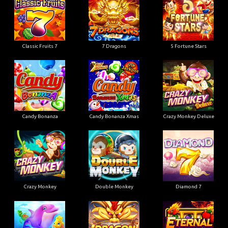
Long Long Long
Lightning Dragon
Big Cai Shen
Classic Fruits 7
7 Dragons
5 Fortune Stars
Candy Bonanza
Candy Bonanza Xmas
Crazy Monkey Deluxe