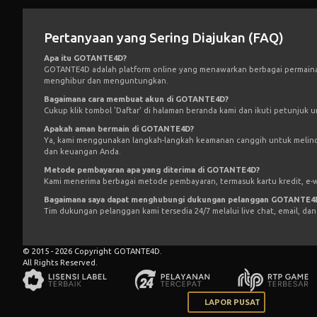
Pertanyaan yang Sering Diajukan (FAQ)
Apa itu GOTANTE4D?
GOTANTE4D adalah platform online yang menawarkan berbagai permaina
menghibur dan menguntungkan.
Bagaimana cara membuat akun di GOTANTE4D?
Cukup klik tombol 'Daftar' di halaman beranda kami dan ikuti petunjuk 
Apakah aman bermain di GOTANTE4D?
Ya, kami menggunakan langkah-langkah keamanan canggih untuk melindu
dan keuangan Anda.
Metode pembayaran apa yang diterima di GOTANTE4D?
Kami menerima berbagai metode pembayaran, termasuk kartu kredit, e-wa
Bagaimana saya dapat menghubungi dukungan pelanggan GOTANTE4
Tim dukungan pelanggan kami tersedia 24/7 melalui live chat, email, dan
© 2015 - 2026 Copyright GOTANTE4D.
All Rights Reserved.
LAPOR PUSAT