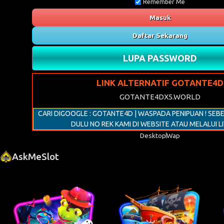
Remember Me
Masuk
Daftar Sekarang
LUPA PASSWORD
LINK ALTERNATIF GOTANTE4D
GOTANTE4DX5.WORLD
CARI DIGOOGLE : GOTANTE4D | WASPADA PENIPUAN ! SEB
DULU NO REK KAMI DI WEBSITE ATAU MELALUI L
Desktop
Wap
AskMeSlot